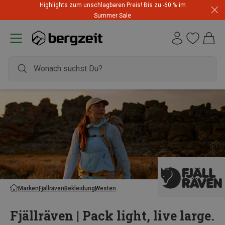
Highlights zum unschlagbaren Preis! Bis zu -60 % im
Summer Sale
Marken
Fjällräven
Bekleidung
Westen
Fjällräven | Pack light, live large.