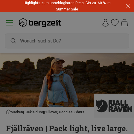
Highlights zum unschlagbaren Preis! Bis zu -60 % im
Summer Sale
Marken
Bekleidung
Pullover, Hoodies, Shirts
Fjällräven | Pack light, live large.