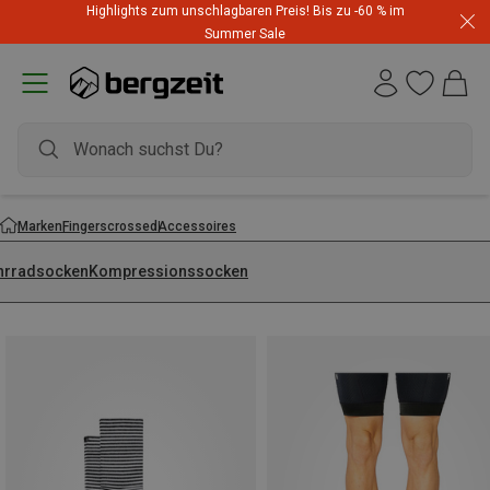
Highlights zum unschlagbaren Preis! Bis zu -60 % im
Summer Sale
Marken
Fingerscrossed
Accessoires
hrradsocken
Kompressionssocken