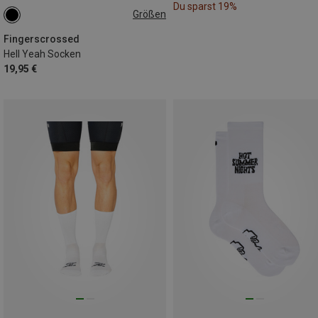
Du sparst 19%
Größen
35|36|37|38
39|40|41|42
43|44|45|46
47|48|49|50
Fingerscrossed
Hell Yeah Socken
19,95 €