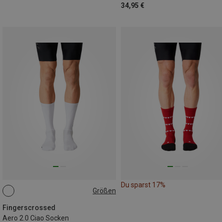
34,95 €
Du sparst 17%
Größen
35|36|37|38
Fingerscrossed
Aero 2.0 Ciao Socken