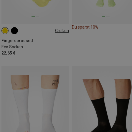
Du sparst 10%
Größen
35|36|37|38
39|40|41|42
Fingerscrossed
Eco Socken
22,65 €