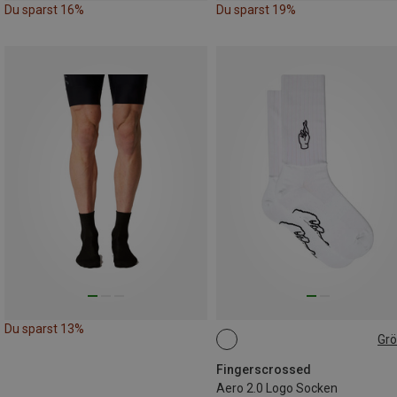
Du sparst 16%
Du sparst 19%
Du sparst 13%
Gr
45|46|47
Fingerscrossed
Aero 2.0 Logo Socken