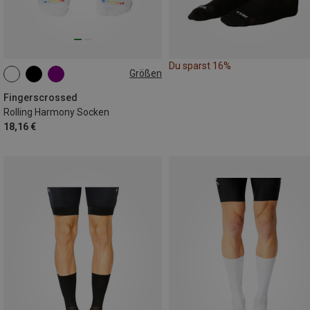
Du sparst 16%
Größen
35|36|37|38
39|40|41|42
43|44|45|46
Fingerscrossed
Rolling Harmony Socken
18,16 €