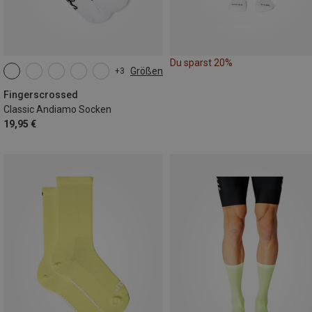
Du sparst 20%
Größen
+3
35|36|37|38
39|40|41|42
43|44|45|46
Fingerscrossed
Classic Andiamo Socken
19,95 €