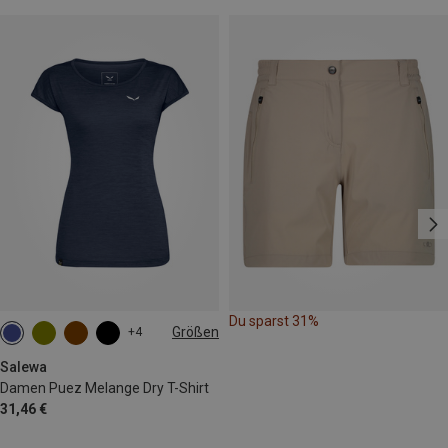
Du sparst 31%
Größen
+4
M
L
XL
XXL
Salewa
Damen Puez Melange Dry T-Shirt
31,46 €