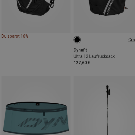
Du sparst 16%
Gr
12L | XS-S
Dynafit
Ultra 12 Laufrucksack
127,60 €