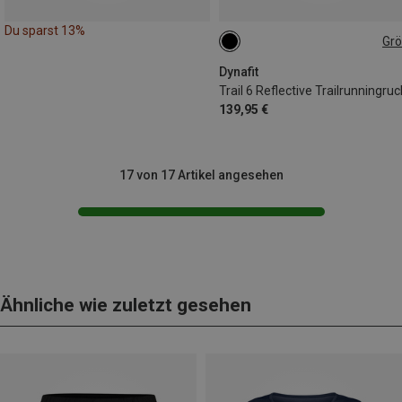
Du sparst 13%
Gr
6L | XL
6L | M-L
6L | XS-S
Dynafit
139,95 €
17 von 17 Artikel angesehen
Ähnliche wie zuletzt gesehen