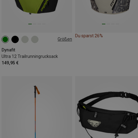
Du sparst 26%
Größen
12L | S
12L | XL
12L | XS
12L | M
12L | L
Dynafit
Ultra 12 Trailrunningrucksack
149,95 €