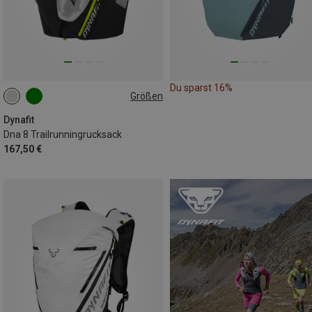
Du sparst 16%
Größen
8L | M-L
8L | XS-S
8L | XL
Dynafit
Dna 8 Trailrunningrucksack
167,50 €