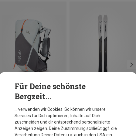
Für Deine schönste
Bergzeit...
Größen
Größen
20L | M
158CM
165CM
172CM
178CM
Rab
Dynafit
… verwenden wir Cookies. So können wir unsere
Veil XP 20 Rucksack
Blacklight Pro Tourenski 26/27
Services für Dich optimieren, Inhalte auf Dich
149,95 €
899,95 €
zuschneiden und dir entsprechend personalisierte
Anzeigen zeigen. Deine Zustimmung schließt ggf. die
Verarbeitung Deiner Daten u.a. auch in den USA ein.