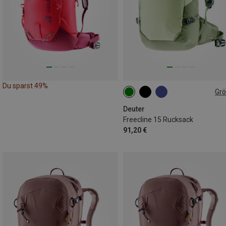
Du sparst 49%
Gr
15L
Deuter
Freecline 15 Rucksack
91,20 €