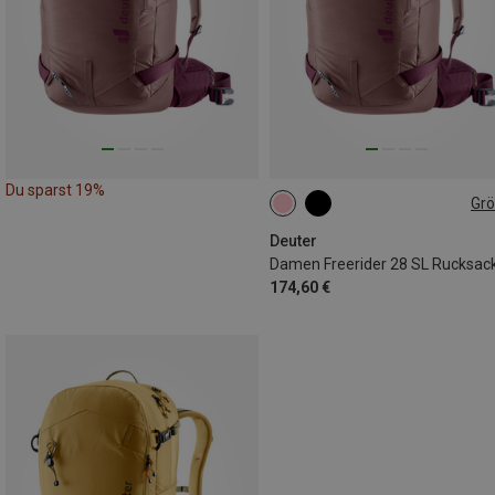
Du sparst 19%
Gr
28L | M
Deuter
Damen Freerider 28 SL Rucksac
174,60 €