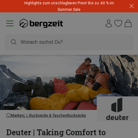
Highlights zum unschlagbaren Preis! Bis zu -60 % im
Summer Sale
Marken
Rucksäcke & Taschen
Rucksäcke
Deuter | Taking Comfort to