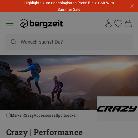
Highlights zum unschlagbaren Preis! Bis zu -60 % im
Summer Sale
Marken
Crazy
Accessoires
Sportsocken
Crazy | Performance