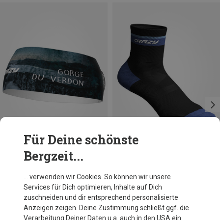
Für Deine schönste
Bergzeit...
Du sparst 32%
Größen
39|40|41|42
Crazy
… verwenden wir Cookies. So können wir unsere
Carbon Socken
Services für Dich optimieren, Inhalte auf Dich
22,45 €
zuschneiden und dir entsprechend personalisierte
Anzeigen zeigen. Deine Zustimmung schließt ggf. die
Verarbeitung Deiner Daten u.a. auch in den USA ein.