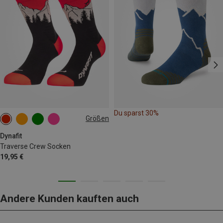
Du sparst 30%
Größen
35|36|37|38
39|40|41|42
43|44|45|46
Dynafit
Traverse Crew Socken
19,95 €
Andere Kunden kauften auch