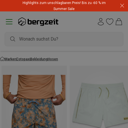
Highlights zum unschlagbaren Preis! Bis zu -60 % im
Summer Sale
Marken
Cotopaxi
Bekleidung
Hosen