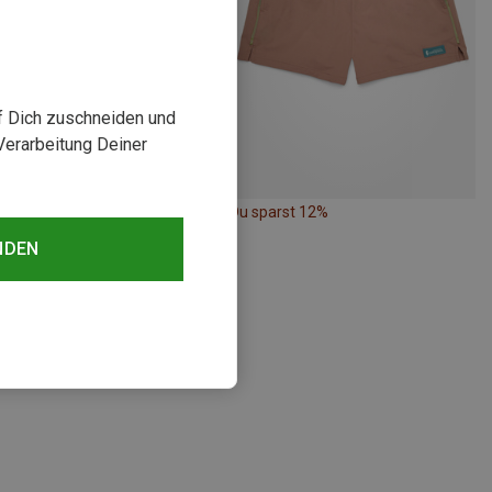
uf Dich zuschneiden und
Verarbeitung Deiner
rst 30%
Du sparst 12%
NDEN