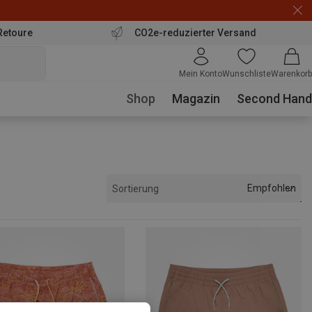
Retoure
CO2e-reduzierter Versand
Mein Konto
Wunschliste
Warenkorb
Shop
Magazin
Second Hand
Empfohlen
Sortierung