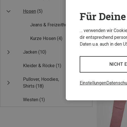
Hosen
(5)
Für Deine 
Jeans & Freizeithosen
(5)
… verwenden wir Cookies
dir entsprechend person
Kurze Hosen
(4)
Daten u.a. auch in den 
Jacken
(10)
Du sparst 21%
NICHT 
Kleider & Röcke
(1)
Pullover, Hoodies,
Einstellungen
Datenschu
Shirts
(18)
Westen
(1)