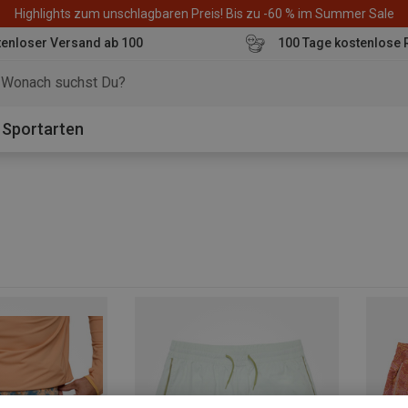
Highlights zum unschlagbaren Preis! Bis zu -60 % im Summer Sale
enloser Versand ab 100
100 Tage kostenlose 
o
Sportarten