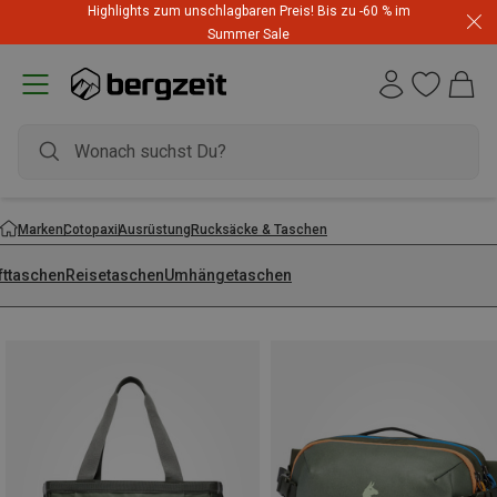
Highlights zum unschlagbaren Preis! Bis zu -60 % im
Summer Sale
Marken
Cotopaxi
Ausrüstung
Rucksäcke & Taschen
fttaschen
Reisetaschen
Umhängetaschen