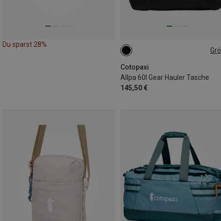
Du sparst 28%
Gr
60L
Cotopaxi
Allpa 60l Gear Hauler Tasche
145,50 €