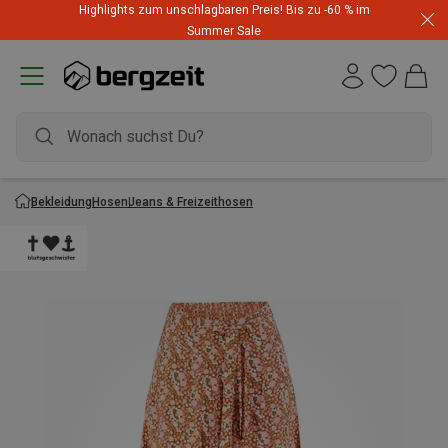
Highlights zum unschlagbaren Preis! Bis zu -60 % im
Summer Sale
Bekleidung
Hosen
Jeans & Freizeithosen