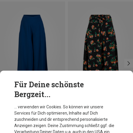
Für Deine schönste
Bergzeit...
Größen
Größen
XL
S
L
Blutsgeschwister
Blutsgeschwister
… verwenden wir Cookies. So können wir unsere
Damen In Full Bloom Hose
Damen Flotte Culottes Hose
Services für Dich optimieren, Inhalte auf Dich
89,95 €
89,95 €
zuschneiden und dir entsprechend personalisierte
Anzeigen zeigen. Deine Zustimmung schließt ggf. die
Verarbeitung Deiner Daten u.a. auch in den USA ein.