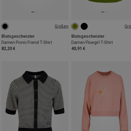
Größen
Gr
XS
XS
S
M
L
XL
Blutsgeschwister
Blutsgeschwister
Damen Picnic Friend T-Shirt
Damen Flowgirl T-Shirt
82,20 €
40,91 €