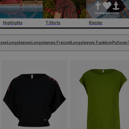
Highlights
T-Shirts
Kleider
usen
Longsleeves
Longsleeves Freizeit
Longsleeves Funktion
Pullover