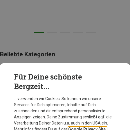
Beliebte Kategorien
Für Deine schönste
BEKLEIDUNG
Bergzeit...
… verwenden wir Cookies. So können wir unsere
Services für Dich optimieren, Inhalte auf Dich
zuschneiden und dir entsprechend personalisierte
Anzeigen zeigen. Deine Zustimmung schließt ggf. die
Verarbeitung Deiner Daten u.a. auch in den USA ein.
Mehr Infos findest Du auf der
Google Privacy Site.