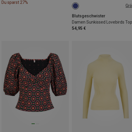
Du sparst 27%
Gr
S
L
Blutsgeschwister
Damen Sunkissed Lovebirds To
54,95 €