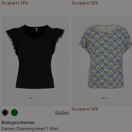
Du sparst 34%
Du sparst 20%
Du sparst 34%
Größen
XS
S
M
L
Blutsgeschwister
Damen Charming Heart T-Shirt