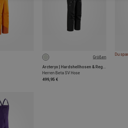
Du spa
Größen
XL
Arcteryx | Hardshellhosen & Regenhosen
Herren Beta SV Hose
499,95 €