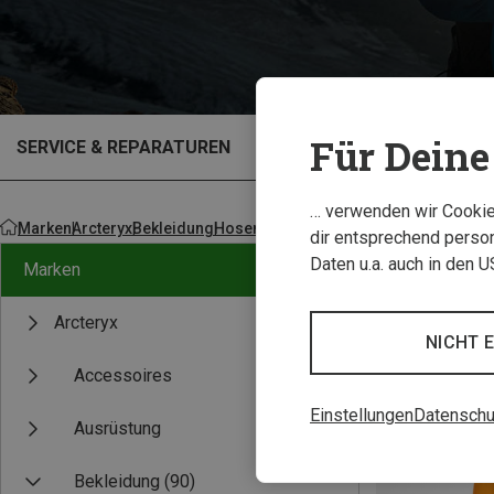
Für Deine 
SERVICE & REPARATUREN
OUTLET
… verwenden wir Cookies
Marken
Arcteryx
Bekleidung
Hosen
dir entsprechend person
Daten u.a. auch in den 
Marken
Arcteryx
NICHT 
Accessoires
Einstellungen
Datenschu
Ausrüstung
Bekleidung
(90)