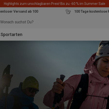
Highlights zum unschlagbaren Preis! Bis zu -60 % im Summer Sale
enloser Versand ab 100
100 Tage kostenlose 
o
Sportarten