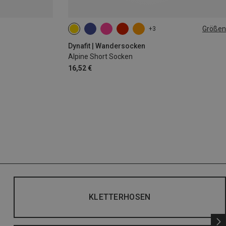
Größen
+3
35|36|37|38
39|40|41|42
43|44|45|46
Dynafit | Wandersocken
Alpine Short Socken
16,52 €
KLETTERHOSEN