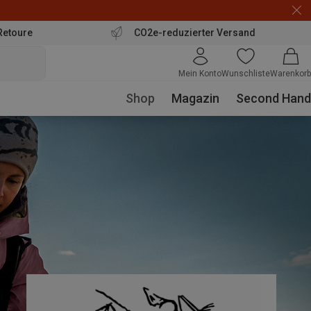
Retoure
CO2e-reduzierter Versand
Mein Konto
Wunschliste
Warenkorb
Shop
Magazin
Second Hand