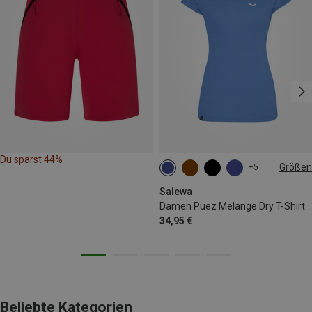
Du sparst 44%
Größen
+5
XS
S
M
L
Salewa
Damen Puez Melange Dry T-Shirt
34,95 €
Beliebte Kategorien