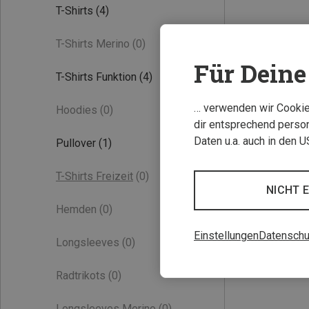
T-Shirts
(4)
T-Shirts Merino
(0)
Für Deine 
T-Shirts Funktion
(4)
… verwenden wir Cookies
Hoodies
(0)
dir entsprechend person
Daten u.a. auch in den 
Pullover
(1)
T-Shirts Freizeit
(0)
NICHT 
Hemden
(0)
Einstellungen
Datenschu
Longsleeves
(0)
Radtrikots
(0)
Longsleeves Merino
(0)