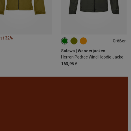
rst 32%
Größen
S
M
L
XL
XXL
Salewa | Wanderjacken
Herren Pedroc Wind Hoodie Jacke
163,95 €