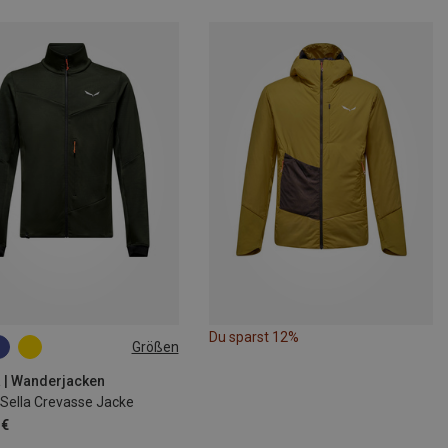
Du sparst 12%
Größen
M
L
XL
XXL
 | Wanderjacken
 Sella Crevasse Jacke
 €