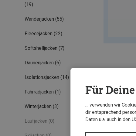
(19)
Wanderjacken
(55)
Fleecejacken
(22)
Softshelljacken
(7)
Daunenjacken
(6)
Isolationsjacken
(14)
Für Deine 
Neu
Fahrradjacken
(1)
… verwenden wir Cookies
Winterjacken
(3)
dir entsprechend person
Daten u.a. auch in den 
Laufjacken
(0)
Skijacken
(0)