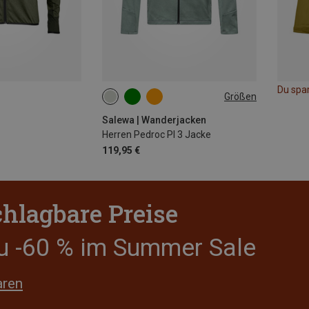
Du spa
Größen
S
M
L
XL
XXL
3XL
Salewa | Wanderjacken
Herren Pedroc Pl 3 Jacke
119,95 €
hlagbare Preise
zu -60 % im Summer Sale
aren