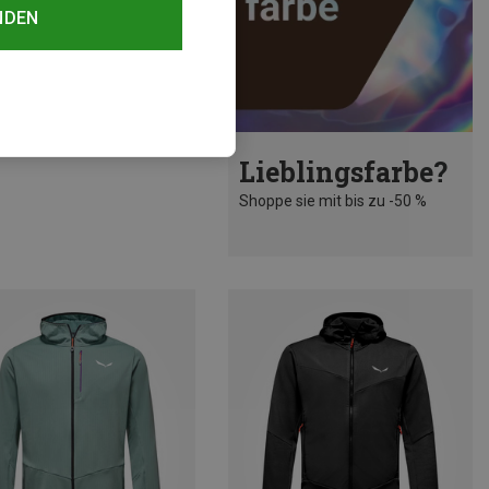
NDEN
rst 33%
Lieblingsfarbe?
Shoppe sie mit bis zu -50 %