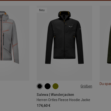
Neu
Du spa
Größen
S
M
L
XL
XXL
Salewa | Wanderjacken
Herren Ortles Fleece Hoodie Jacke
174,60 €