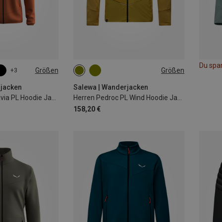
Du spa
Größen
Größen
+3
XL
XXL
S
M
L
XL
XXL
rjacken
Salewa | Wanderjacken
Herren Puez Altavia PL Hoodie Jacke
Herren Pedroc PL Wind Hoodie Jacke
158,20 €