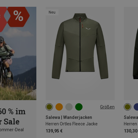
Neu
Größen
60 % im
S
M
L
XL
XXL
S
Salewa | Wanderjacken
Salewa
 Sale
Herren Ortles Fleece Jacke
Herren
Sommer-Deal
139,95 €
130,30