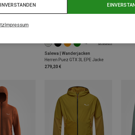
EINVERSTANDEN
EINVERSTA
tz
Impressum
Du spa
Größen
+2
S
M
L
XL
XXL
Salewa | Wanderjacken
Herren Puez GTX 3L EPE Jacke
279,20 €