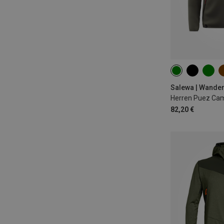
S
M
L
3XL
Salewa | Wande
Herren Puez Ca
82,20 €