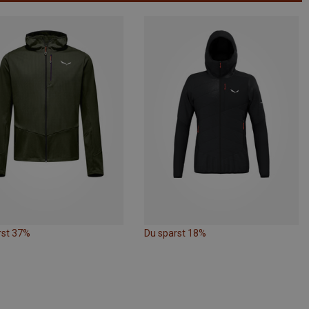
rst 37%
Du sparst 18%