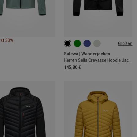
rst 33%
Größen
S
M
L
XL
XXL
Salewa | Wanderjacken
Herren Sella Crevasse Hoodie Jacke
145,80 €