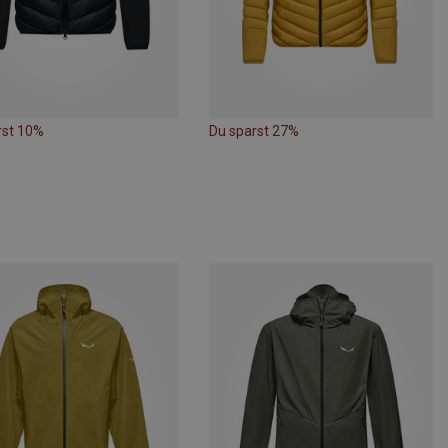
rst 10%
Du sparst 27%