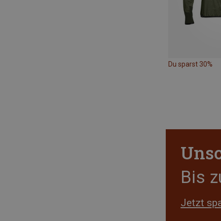
Du sparst 30%
Unsc
Bis 
Jetzt sp