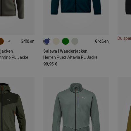
Du spa
Größen
Größen
+4
XL
XXL
S
M
L
XXL
rjacken
Salewa | Wanderjacken
mmino PL Jacke
Herren Puez Altavia PL Jacke
99,95 €