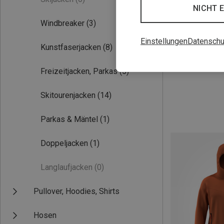
NICHT 
Windbreaker
(3)
Einstellungen
Datenschu
Kunstfaserjacken
(8)
Du sparst 10%
Freizeitjacken, Parkas
(5)
Skitourenjacken
(14)
Parkas & Mäntel
(1)
Doppeljacken
(1)
Langlaufjacken
(0)
Pullover, Hoodies, Shirts
Hosen