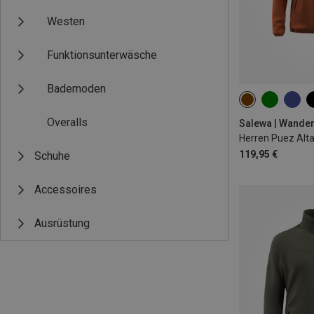
Westen
Funktionsunterwäsche
Bademoden
S
M
L
Overalls
Salewa | Wande
119,95 €
Schuhe
Accessoires
Ausrüstung