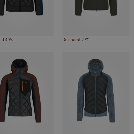
rst 49%
Du sparst 27%