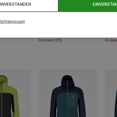
EINVERSTANDEN
EINVERSTA
tz
Impressum
Du sparst 25%
Du spa