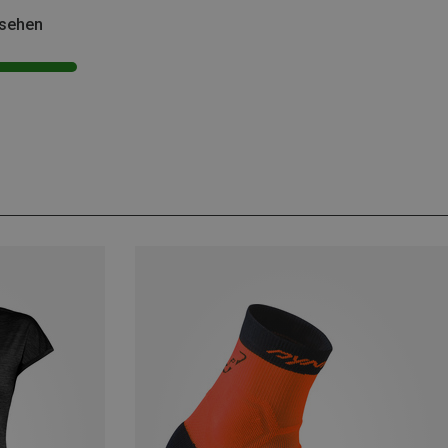
esehen