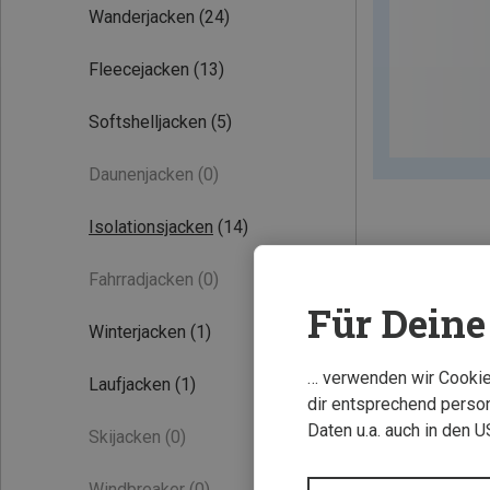
Wanderjacken
(24)
Fleecejacken
(13)
Softshelljacken
(5)
Daunenjacken
(0)
Isolationsjacken
(14)
Fahrradjacken
(0)
Für Deine 
Winterjacken
(1)
… verwenden wir Cookies
Laufjacken
(1)
dir entsprechend person
Daten u.a. auch in den 
Skijacken
(0)
Windbreaker
(0)