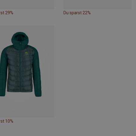
rst 29%
Du sparst 22%
rst 10%