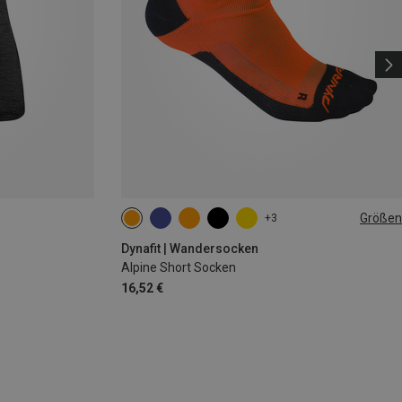
Größen
+3
35|36|37|38
39|40|41|42
43|44|45|46
Dynafit | Wandersocken
Alpine Short Socken
16,52 €