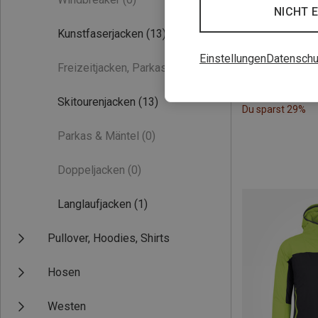
NICHT 
Kunstfaserjacken
(13)
Einstellungen
Datenschu
Freizeitjacken, Parkas
(0)
Skitourenjacken
(13)
Du sparst 29%
Parkas & Mäntel
(0)
Doppeljacken
(0)
Langlaufjacken
(1)
Pullover, Hoodies, Shirts
Hosen
Westen