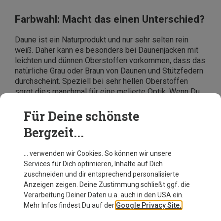
Farbwahl: Macht das einen Unterschied?
Daune ist ein Naturprodukt und nur sehr selten rein
weiß. Daher kann es besonders bei Daunenjacken mit
leichten und dünnen Oberstoffen vorkommen, dass das
natürliche Grau oder Braun von Daunen und Stützfedern
durchscheint. Speziell bei sehr hellen Oberstoffen
sorgt dies manchmal für eine melierte Optik. Wenn Du
Dich daran störst, greifst Du bei der Wahl Deiner
Herren-Daunenjacke lieber zu dunkleren Farbvarianten.
Für Deine schönste
Bergzeit...
… verwenden wir Cookies. So können wir unsere
Services für Dich optimieren, Inhalte auf Dich
zuschneiden und dir entsprechend personalisierte
Anzeigen zeigen. Deine Zustimmung schließt ggf. die
Verarbeitung Deiner Daten u.a. auch in den USA ein.
Mehr Infos findest Du auf der
Google Privacy Site.