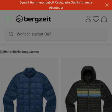
Dynafit Hammerangebot! Reduzierte Outfits für neue
Abenteuer
Herren
Bekleidung
Jacken