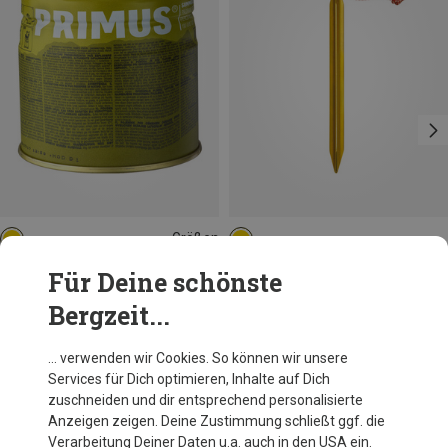
Größen
190G
Primus
Hilleberg
Für Deine schönste
Summer Gas Stechkartusche
Y-Peg Hering 10 Stk.
Bergzeit...
3,11 €
59,95 €
… verwenden wir Cookies. So können wir unsere
Services für Dich optimieren, Inhalte auf Dich
Andere Kunden kauften auch
zuschneiden und dir entsprechend personalisierte
Anzeigen zeigen. Deine Zustimmung schließt ggf. die
Verarbeitung Deiner Daten u.a. auch in den USA ein.