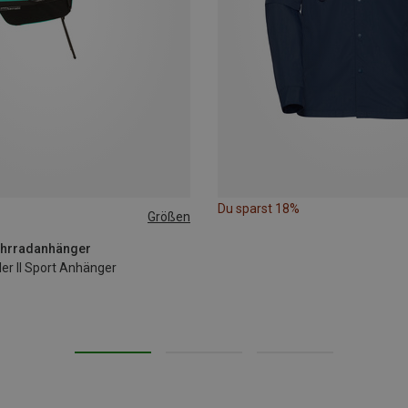
Du sparst 18%
Größen
Fahrradanhänger
ler II Sport Anhänger