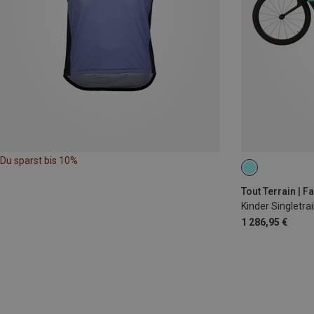
Du sparst bis 10%
24"
Tout Terrain | 
Kinder Singletrai
1 286,95 €