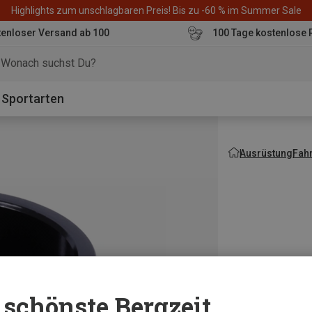
Highlights zum unschlagbaren Preis! Bis zu -60 % im Summer Sale
enloser Versand ab 100
100 Tage kostenlose 
o
Sportarten
Ausrüstung
Fah
schönste Bergzeit...