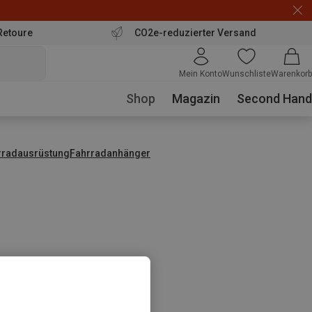
Retoure
CO2e-reduzierter Versand
Mein Konto
Wunschliste
Warenkorb
Shop
Magazin
Second Hand
rradausrüstung
Fahrradanhänger