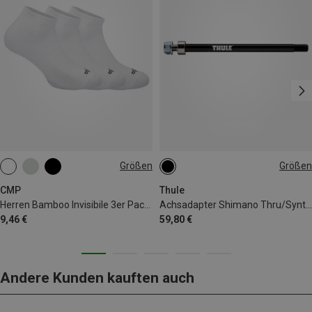
Größen
Größen
39|40|41|42
43|44|45
46|47|48
CMP
Thule
Herren Bamboo Invisibile 3er Pack Socken
Achsadapter Shimano Thru/Syntace/Maxle Adapter
9,46 €
59,80 €
Andere Kunden kauften auch