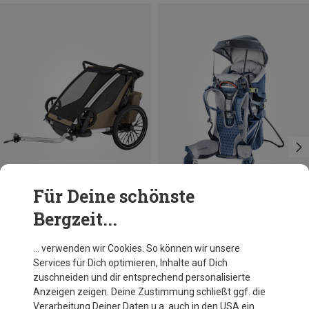
Für Deine schönste
Bergzeit...
Du sparst 10%
Größen
ONE SIZE
Deuter
… verwenden wir Cookies. So können wir unsere
KC Sun Roof
Services für Dich optimieren, Inhalte auf Dich
31,50 €
zuschneiden und dir entsprechend personalisierte
Anzeigen zeigen. Deine Zustimmung schließt ggf. die
Verarbeitung Deiner Daten u.a. auch in den USA ein.