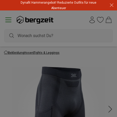
Dynafit Hammerangebot! Reduzierte Outfits für neue
Abenteuer
Bekleidung
Hosen
Tights & Leggings