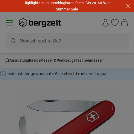
Highlights zum unschlagbaren Preis! Bis zu -60 % im
Summer Sale
Ausrüstung
Basics
Messer & Werkzeuge
Taschenmesser
Leider ist der gewünschte Artikel nicht mehr verfügbar.