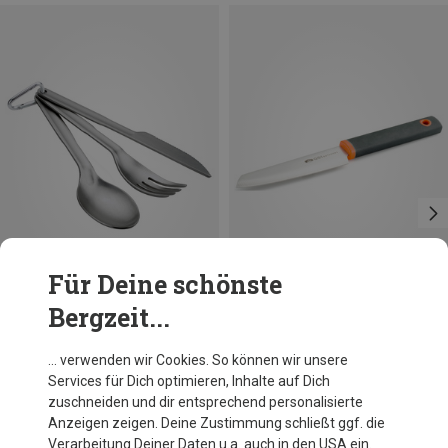
Für Deine schönste
Bergzeit...
Du sparst 24%
Größen
ONE SIZE
GSI
… verwenden wir Cookies. So können wir unsere
Halulite Essbesteck Set
Services für Dich optimieren, Inhalte auf Dich
17,96 €
zuschneiden und dir entsprechend personalisierte
Anzeigen zeigen. Deine Zustimmung schließt ggf. die
Verarbeitung Deiner Daten u.a. auch in den USA ein.