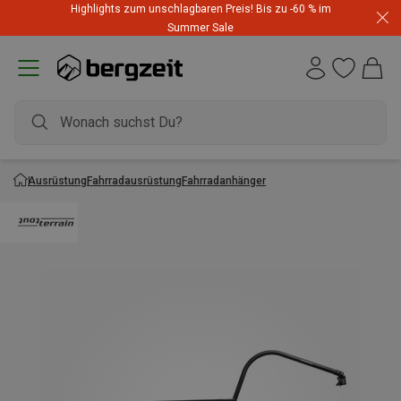
Highlights zum unschlagbaren Preis! Bis zu -60 % im
Summer Sale
Ausrüstung
Fahrradausrüstung
Fahrradanhänger