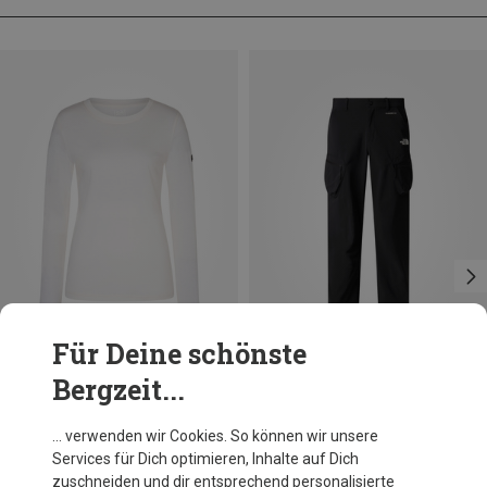
Für Deine schönste
Bergzeit...
Du sparst 10%
Größen
S
M
M
L
L
The North Face
… verwenden wir Cookies. So können wir unsere
Herren Packable Loose Hose
Services für Dich optimieren, Inhalte auf Dich
109,20 €
zuschneiden und dir entsprechend personalisierte