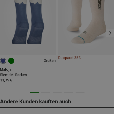
Du sparst 35%
Größen
43|44|45|46
Maloja
SlemeM. Socken
11,79 €
Andere Kunden kauften auch