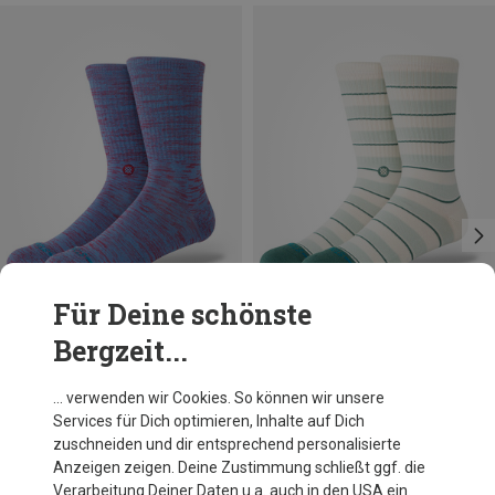
Für Deine schönste
Bergzeit...
Größen
Größen
38|39|40|41|42
43|44|45|46|47
43|44|45|46|47
Stance
Stance
… verwenden wir Cookies. So können wir unsere
Marled Crew Socken
Striped It Crew Socken
Services für Dich optimieren, Inhalte auf Dich
13,46 €
11,70 €
zuschneiden und dir entsprechend personalisierte
Anzeigen zeigen. Deine Zustimmung schließt ggf. die
Verarbeitung Deiner Daten u.a. auch in den USA ein.