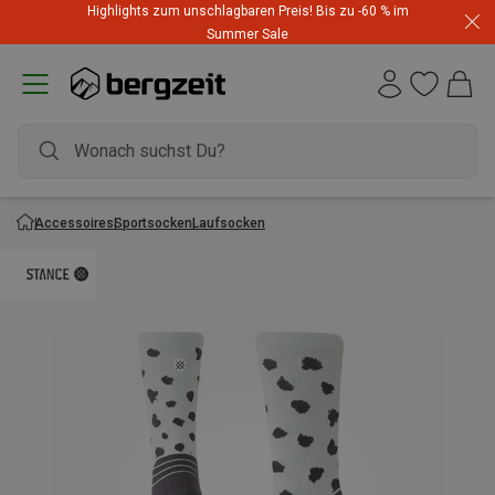
Highlights zum unschlagbaren Preis! Bis zu -60 % im
Summer Sale
Accessoires
Sportsocken
Laufsocken