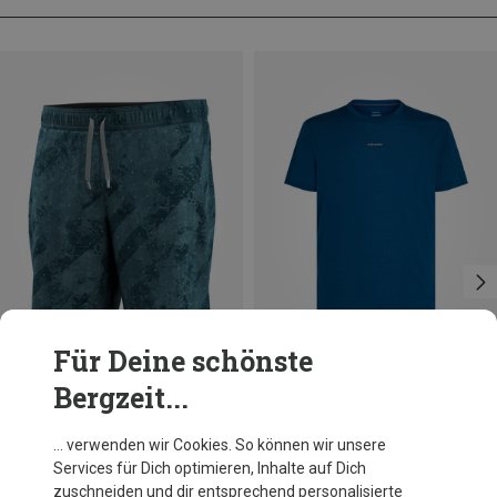
Für Deine schönste
Bergzeit...
Du sparst 20%
Größen
S
Smartwool
… verwenden wir Cookies. So können wir unsere
Herren Active Lined 7" Shorts
Services für Dich optimieren, Inhalte auf Dich
89,95 €
zuschneiden und dir entsprechend personalisierte