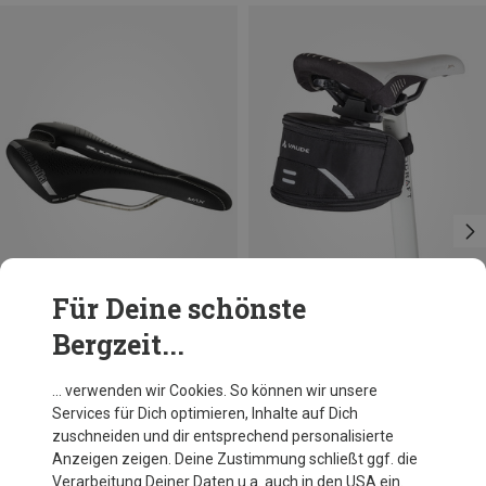
Für Deine schönste
Bergzeit...
Du sparst 18%
Größen
1.4L
Vaude
… verwenden wir Cookies. So können wir unsere
Tool L Satteltasche
Services für Dich optimieren, Inhalte auf Dich
26,95 €
zuschneiden und dir entsprechend personalisierte
Anzeigen zeigen. Deine Zustimmung schließt ggf. die
Verarbeitung Deiner Daten u.a. auch in den USA ein.