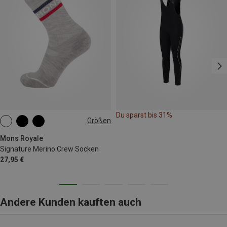
Du sparst bis 31%
Größen
35|36|37|38
39|40|41
42|43|44
Mons Royale
Signature Merino Crew Socken
27,95 €
Andere Kunden kauften auch