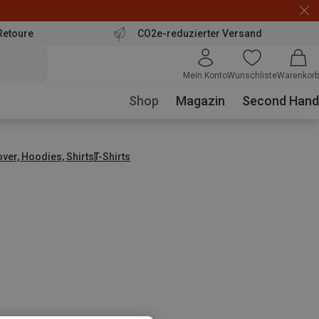
Retoure
CO2e-reduzierter Versand
Mein Konto
Wunschliste
Warenkorb
Shop
Magazin
Second Hand
over, Hoodies, Shirts
T-Shirts