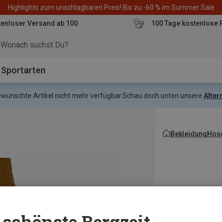
Highlights zum unschlagbaren Preis! Bis zu -60 % im Summer Sale
enloser Versand ab 100
100 Tage kostenlose 
o
Sportarten
gewünschte Artikel nicht mehr verfügbar.
Schau doch unten unsere
Alter
Bekleidung
Hos
schönste Bergzeit...