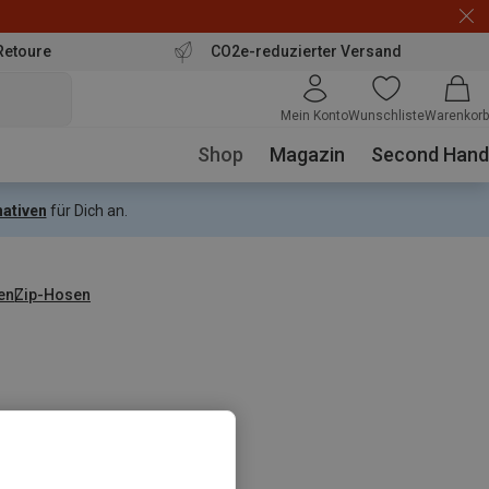
Retoure
CO2e-reduzierter Versand
Mein Konto
Wunschliste
Warenkorb
Shop
Magazin
Second Hand
nativen
für Dich an.
en
Zip-Hosen