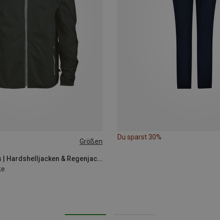
Du sparst 30%
Größen
L
PRO-X Elements | Hardshelljacken & Regenjacken
ke