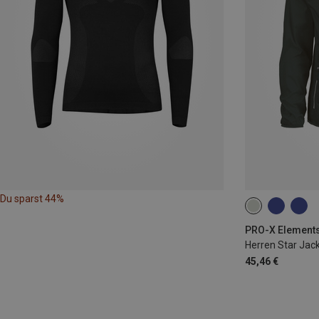
Du sparst 44%
M
XL
XX
Herren Star Jac
45,46 €