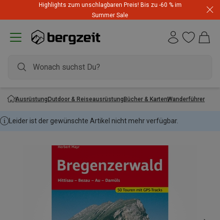
Highlights zum unschlagbaren Preis! Bis zu -60 % im
Dynafit Hammerangebot! Reduzierte Outfits für neue
Summer Sale
Abenteuer
Ausrüstung
Outdoor & Reiseausrüstung
Bücher & Karten
Wanderführer
Leider ist der gewünschte Artikel nicht mehr verfügbar.