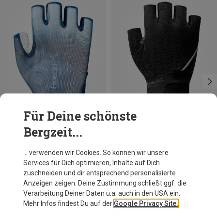
Für Deine schönste
Bergzeit...
Du sparst 21%
Größen
6
9.5
10
10.5
11
11.5
Roeckl
… verwenden wir Cookies. So können wir unsere
Istia 2 Handschuhe
Services für Dich optimieren, Inhalte auf Dich
31,44 €
zuschneiden und dir entsprechend personalisierte
Anzeigen zeigen. Deine Zustimmung schließt ggf. die
Verarbeitung Deiner Daten u.a. auch in den USA ein.
Mehr Infos findest Du auf der
Google Privacy Site.