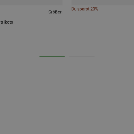
Du sparst 20%
Größen
trikots