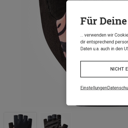
Für Deine 
… verwenden wir Cookies
dir entsprechend person
Daten u.a. auch in den 
NICHT 
Einstellungen
Datenschu