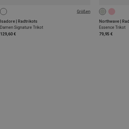
Größen
XS
M
L
XL
XL
XXL
Isadore | Radtrikots
Northwave | Rad
Damen Signature Trikot
Essence Trikot
129,60 €
79,95 €