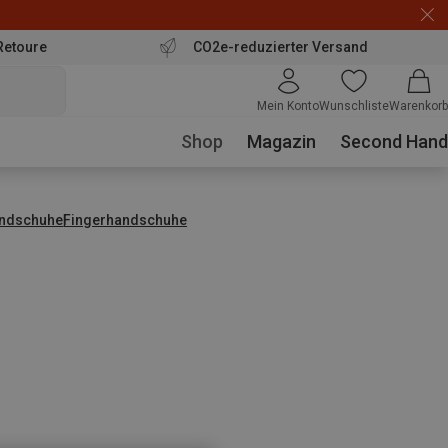
Retoure
CO2e-reduzierter Versand
Mein Konto
Wunschliste
Warenkorb
Shop
Magazin
Second Hand
ndschuhe
Fingerhandschuhe