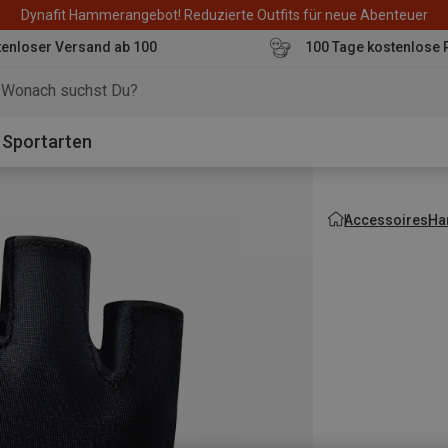
Dynafit Hammerangebot! Reduzierte Outfits für neue Abenteuer
enloser Versand ab 100
100 Tage kostenlose 
o
Sportarten
Accessoires
Ha