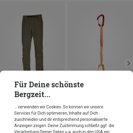
Für Deine schönste
Bergzeit...
Du sparst 32%
Größen
60CM
Skylotec
… verwenden wir Cookies. So können wir unsere
Fly-Weight Evo Alpine Expressset
Services für Dich optimieren, Inhalte auf Dich
27,22 €
zuschneiden und dir entsprechend personalisierte
Anzeigen zeigen. Deine Zustimmung schließt ggf. die
Verarbeitung Deiner Daten u.a. auch in den USA ein.