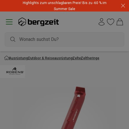
Highlights zum unschlagbaren Preis! Bis zu -60 % im
Summer Sale
Ausrüstung
Outdoor & Reiseausrüstung
Zelte
Zeltheringe