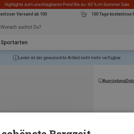
Highlights zum unschlagbaren Preis! Bis zu -60 % im Summer Sale
enloser Versand ab 100
100 Tage kostenlose 
o
Sportarten
Leider ist der gewünschte Artikel nicht mehr verfügbar.
Ausrüstung
Out
schönste Bergzeit...