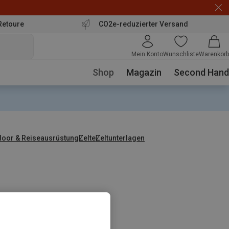
Retoure
CO2e-reduzierter Versand
Mein Konto
Wunschliste
Warenkorb
Shop
Magazin
Second Hand
door & Reiseausrüstung
Zelte
Zeltunterlagen