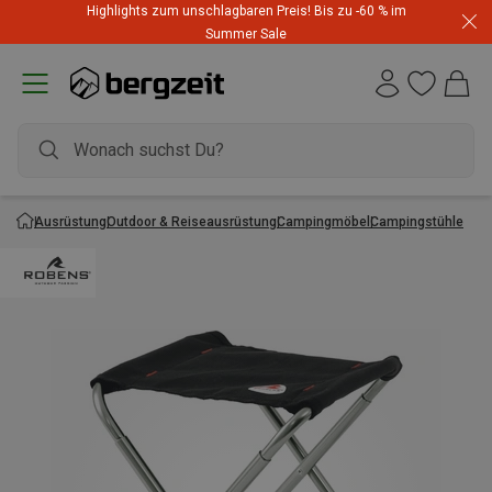
Highlights zum unschlagbaren Preis! Bis zu -60 % im
Summer Sale
Ausrüstung
Outdoor & Reiseausrüstung
Campingmöbel
Campingstühle