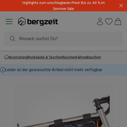
Highlights zum unschlagbaren Preis! Bis zu -60 % im
Dynafit Hammerangebot! Reduzierte Outfits für neue
Summer Sale
Abenteuer
Ausrüstung
Rucksäcke & Taschen
Taschen
Fahrradtaschen
Leider ist der gewünschte Artikel nicht mehr verfügbar.