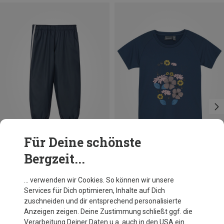
Für Deine schönste
Bergzeit...
Du sparst 15%
Größen
reima
… verwenden wir Cookies. So können wir unsere
Kinder Oja Rain Hose
Services für Dich optimieren, Inhalte auf Dich
31,81 €
zuschneiden und dir entsprechend personalisierte
Anzeigen zeigen. Deine Zustimmung schließt ggf. die
Verarbeitung Deiner Daten u.a. auch in den USA ein.