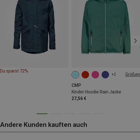
Du sparst 72%
Größen
+2
104
176
CMP
Kinder Hoodie Rain Jacke
27,56 €
Andere Kunden kauften auch