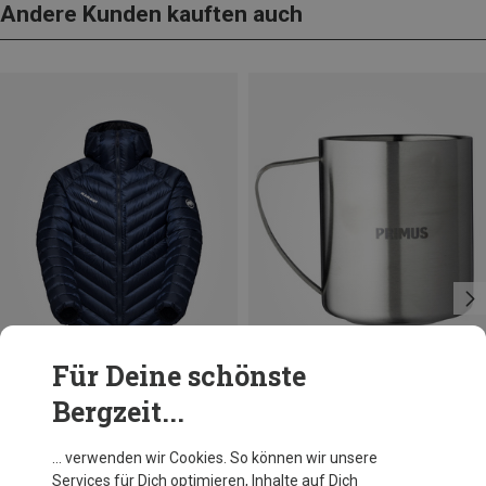
Andere Kunden kauften auch
Für Deine schönste
Bergzeit...
Du sparst 21%
Größen
0.3L
Primus
… verwenden wir Cookies. So können wir unsere
4-Season 0.3 Becher
Services für Dich optimieren, Inhalte auf Dich