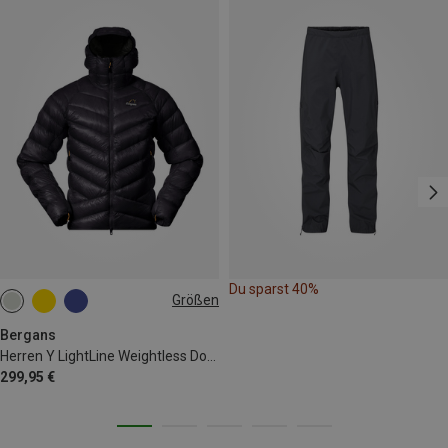
Du sparst 40%
Größen
S
M
L
XL
XXL
Bergans
Herren Y LightLine Weightless Down Hoodie Jacke
299,95 €