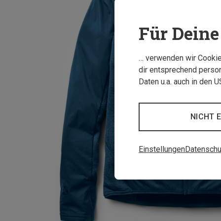
Für Deine 
… verwenden wir Cookies
dir entsprechend person
Daten u.a. auch in den 
NICHT 
Einstellungen
Datenschu