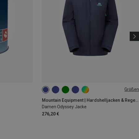
Größen
XS
S
M
L
XL
Mountain Equipment | Hardshelljacken & Regenjacken
Damen Odyssey Jacke
276,20 €