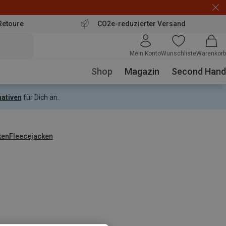
Retoure
CO2e-reduzierter Versand
Mein Konto
Wunschliste
Warenkorb
Shop
Magazin
Second Hand
nativen
für Dich an.
ken
Fleecejacken