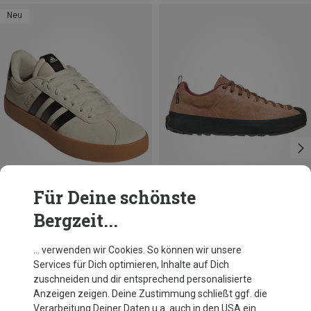
Neu
Für Deine schönste
Bergzeit...
Du sparst 19%
Größen
+1
adidas
… verwenden wir Cookies. So können wir unsere
Herren VL Court 3.0 Schuhe
Services für Dich optimieren, Inhalte auf Dich
69,95 €
zuschneiden und dir entsprechend personalisierte
Anzeigen zeigen. Deine Zustimmung schließt ggf. die
Verarbeitung Deiner Daten u.a. auch in den USA ein.