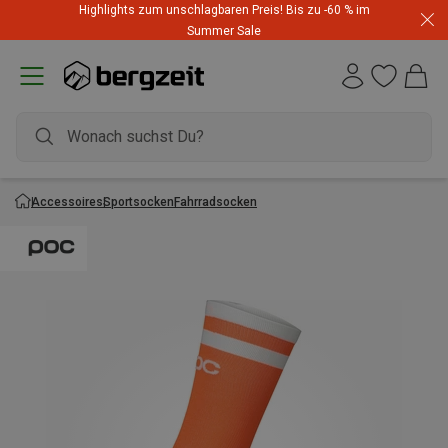
Highlights zum unschlagbaren Preis! Bis zu -60 % im
Summer Sale
Accessoires
Sportsocken
Fahrradsocken