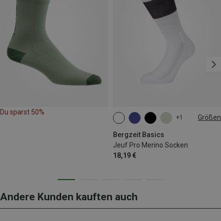
Du sparst 50%
Größen
+1
35|36|37|38
39|40|41|42
43|44|45|46
Bergzeit Basics
Jeuf Pro Merino Socken
18,19 €
Andere Kunden kauften auch