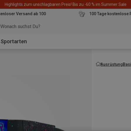
Highlights zum unschlagbaren Preis! Bis zu -60 % im Summer Sale
enloser Versand ab 100
100 Tage kostenlose 
o
Sportarten
Ausrüstung
Bas