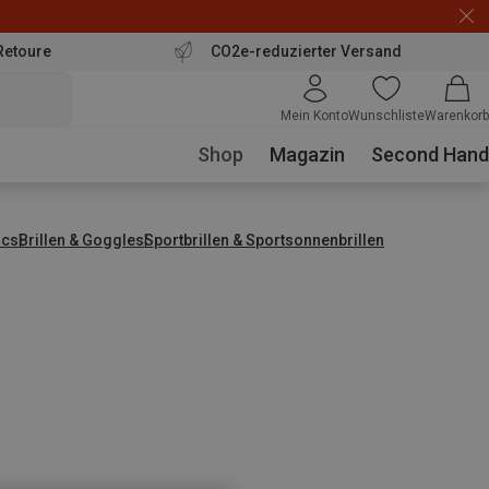
Retoure
CO2e-reduzierter Versand
Mein Konto
Wunschliste
Warenkorb
Shop
Magazin
Second Hand
ics
Brillen & Goggles
Sportbrillen & Sportsonnenbrillen