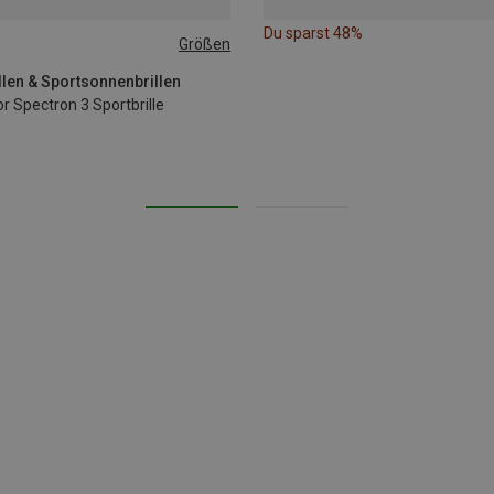
Du sparst 48%
Größen
illen & Sportsonnenbrillen
or Spectron 3 Sportbrille