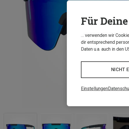
Für Deine 
… verwenden wir Cookies
dir entsprechend person
Daten u.a. auch in den 
NICHT 
Einstellungen
Datenschu