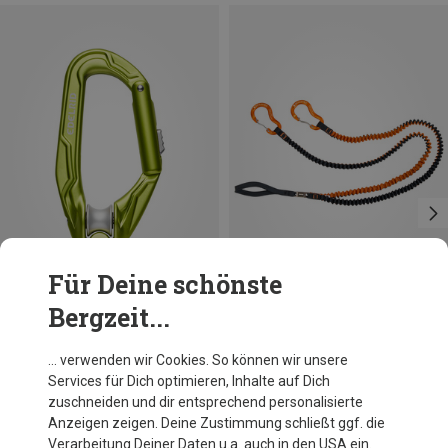
Für Deine schönste
Bergzeit...
Edelrid
Skylotec
… verwenden wir Cookies. So können wir unsere
Axiom Slider Karabiner
Swhippy Schlinge
Services für Dich optimieren, Inhalte auf Dich
40,91 €
43,67 €
zuschneiden und dir entsprechend personalisierte
Anzeigen zeigen. Deine Zustimmung schließt ggf. die
Verarbeitung Deiner Daten u.a. auch in den USA ein.