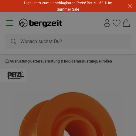
Highlights zum unschlagbaren Preis! Bis zu -60 % im
Summer Sale
Ausrüstung
Kletterausrüstung & Boulderausrüstung
Seilrollen